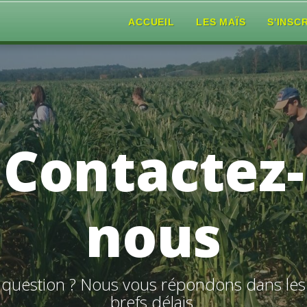
ACCUEIL
LES MAÏS
S'INSC
Contactez-
nous
question ? Nous vous répondons dans les
brefs délais.