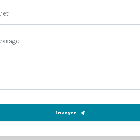
jet
essage
Envoyer